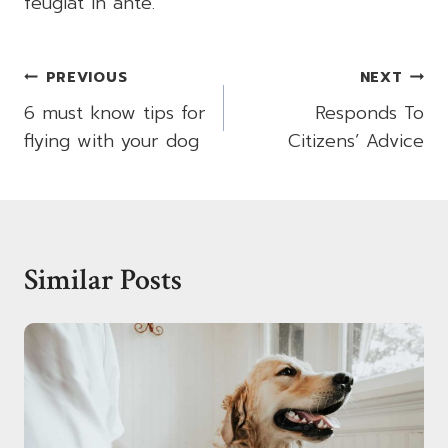
feugiat in ante.
Post
PREVIOUS
NEXT
Navigation
6 must know tips for
Responds To
flying with your dog
Citizens’ Advice
Similar Posts