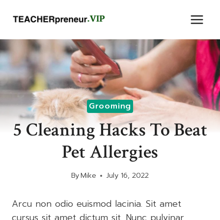
Skip
to
content
Grooming
5 Cleaning Hacks To Beat
Pet Allergies
By
Mike
July 16, 2022
Arcu non odio euismod lacinia. Sit amet
cursus sit amet dictum sit. Nunc pulvinar