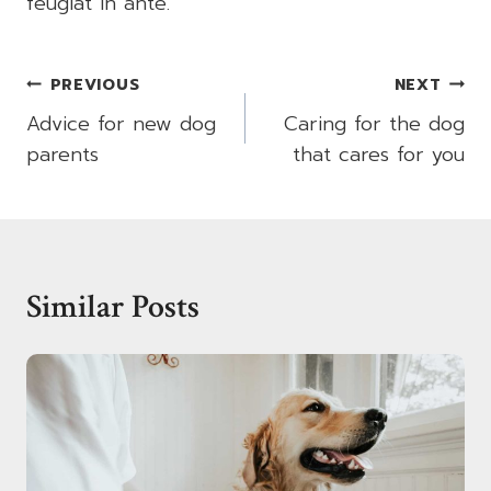
feugiat in ante.
Post
PREVIOUS
NEXT
Navigation
Advice for new dog
Caring for the dog
parents
that cares for you
Similar Posts