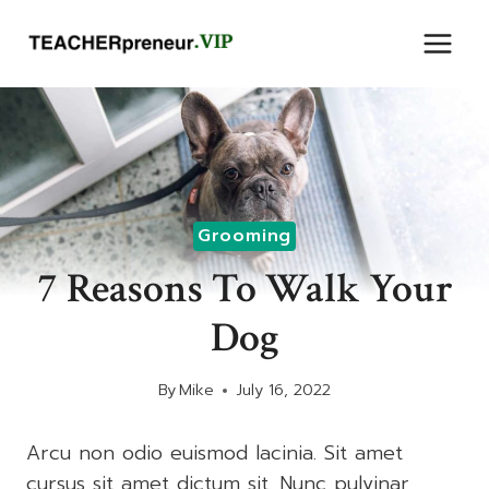
Skip
to
content
Grooming
7 Reasons To Walk Your
Dog
By
Mike
July 16, 2022
Arcu non odio euismod lacinia. Sit amet
cursus sit amet dictum sit. Nunc pulvinar