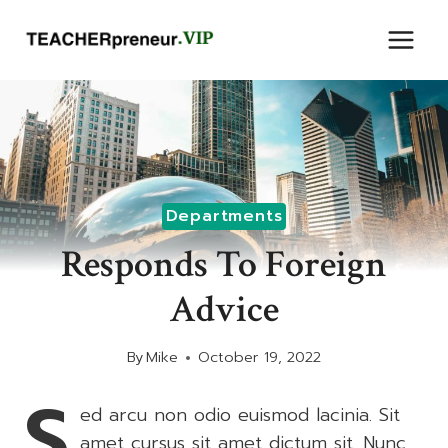
Skip
to
content
Departments
Responds To Foreign
Advice
By
Mike
October 19, 2022
S
ed arcu non odio euismod lacinia. Sit
amet cursus sit amet dictum sit. Nunc